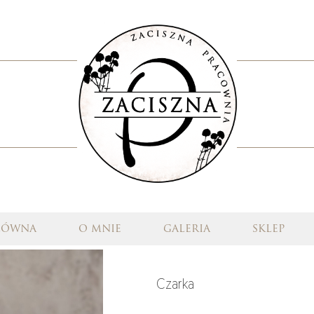
łówna
o mnie
galeria
sklep
Czarka