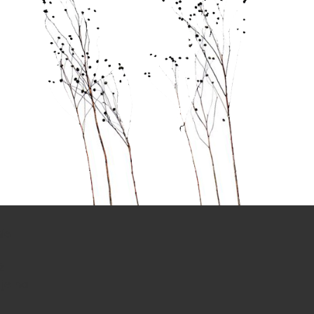
ie
ż
 je na