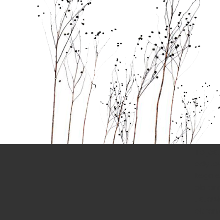
To jes
edytow
tego e
obram
ustawi
ekrani