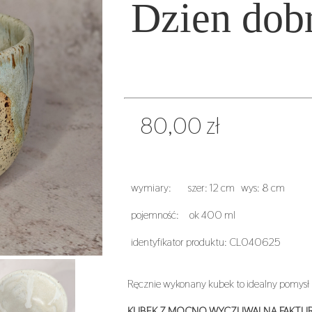
Dzien dob
80,00 zł
wymiary:
szer: 12 cm wys: 8 cm
pojemność: ok 400 ml
identyfikator produktu: CL040625
Ręcznie wykonany kubek to idealny pomysł n
KUBEK Z MOCNO WYCZUWALNĄ FAKTU