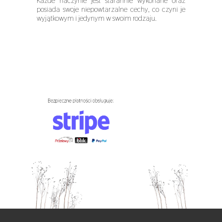
Każde naczynie jest starannie wykonane oraz
posiada swoje niepowtarzalne cechy, co czyni je
wyjątkowym i jedynym w swoim rodzaju.