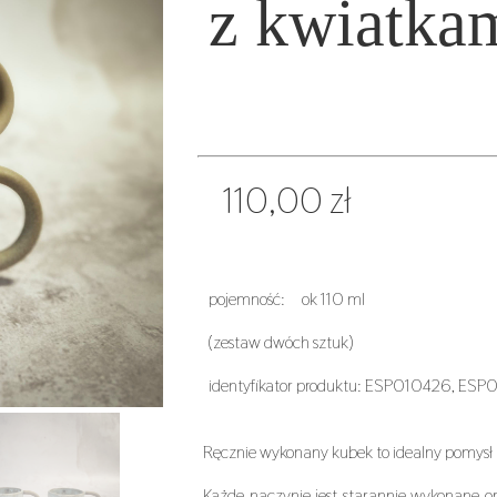
z kwiatka
110,00 zł
pojemność: ok 110 ml
(zestaw dwóch sztuk)
identyfikator produktu: ESP010426, ES
Ręcznie wykonany kubek to idealny pomysł n
Każde naczynie jest starannie wykonane or