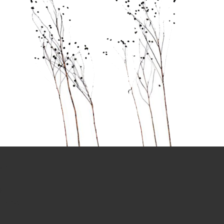
ie
ż
 je na