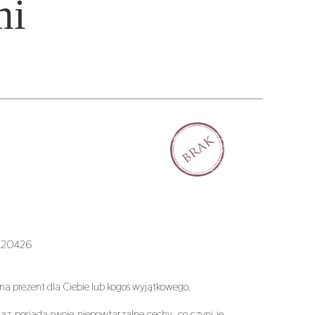
mi
P020426
a prezent dla Ciebie lub kogoś wyjątkowego.
az posiada swoje niepowtarzalne cechy, co czyni je