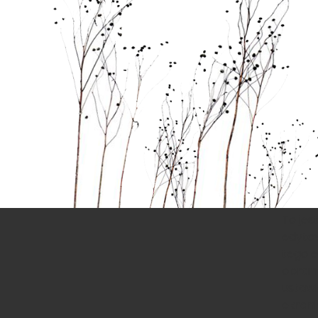
To jes
edytow
tego e
obram
ustawi
ekrani