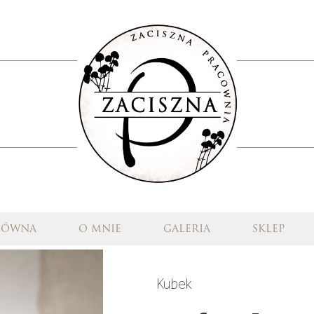
łówna
o mnie
galeria
sklep
Kubek