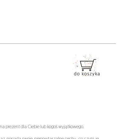
a prezent dla Ciebie lub kogoś wyjątkowego.
az posiada swoje niepowtarzalne cechy, co czyni je