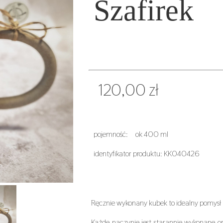
Szafirek
120,00 zł
pojemność: ok 400 ml
identyfikator produktu: KK040426
Ręcznie wykonany kubek to idealny pomysł n
Każde naczynie jest starannie wykonane or