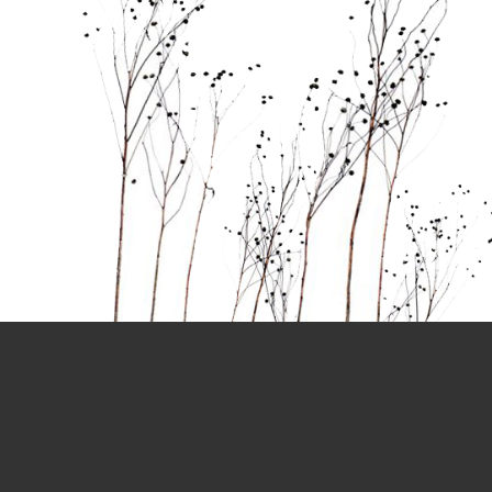
To jes
edytow
tego e
obram
ustawi
ekrani