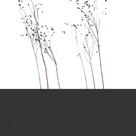
ie
ż
 je na